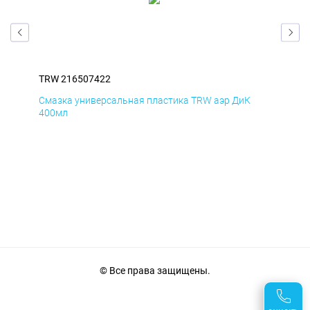
TRW 216507422
TRW
Смазка универсальная пластика TRW аэр ДиК
Сма
400мл
40
© Все права защищены.