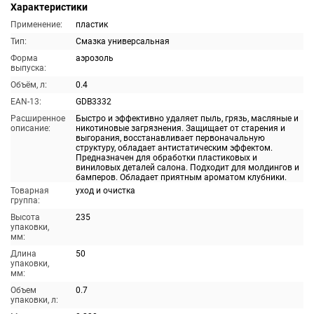
Характеристики
Применение:
пластик
Тип:
Смазка универсальная
Форма
аэрозоль
выпуска:
Объём, л:
0.4
EAN-13:
GDB3332
Расширенное
Быстро и эффективно удаляет пыль, грязь, масляные и
описание:
никотиновые загрязнения. Защищает от старения и
выгорания, восстанавливает первоначальную
структуру, обладает антистатическим эффектом.
Предназначен для обработки пластиковых и
виниловых деталей салона. Подходит для молдингов и
бамперов. Обладает приятным ароматом клубники.
Товарная
уход и очистка
группа:
Высота
235
упаковки,
мм:
Длина
50
упаковки,
мм:
Объем
0.7
упаковки, л: