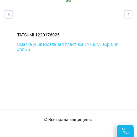
TATSUMI 1220176025
TAT
БмД
Смазка универсальная пластика TATSUMI аэр ДиК
Сма
400мл
40
© Все права защищены.