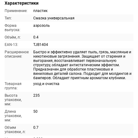
Характеристики
Применение:
пластик
Тип:
Смазка универсальная
Форма
аэрозоль
выпуска:
Объём, л:
0.4
EAN-13:
TJB1404
Расширенное
Быстро и эффективно удаляет пыль, грязь, масляные и
описание:
никотиновые загрязнения. Защищает от старения и
выгорания, восстанавливает первоначальную
структуру, обладает антистатическим эффектом.
Предназначен для обработки пластиковых и
виниловых деталей салона. Подходит для молдингов и
бамперов. Обладает приятным ароматом клубники.
Товарная
уход и очистка
группа:
Высота
235
упаковки,
мм:
Длина
50
упаковки,
мм:
Объем
0.7
упаковки, л: