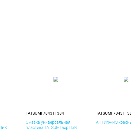
TATSUMI 784311384
TATSUMI 7843113
я
Смазка универсальная
АНТИФРИЗ красны
 ДиК
пластика TATSUMI аэр ПхВ