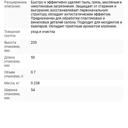
Расширенное
Быстро и эффективно удаляет пыль, грязь, масляные и
описание:
никотиновые загрязнения. Защищает от старения и
выгорания, восстанавливает первоначальную
структуру, обладает антистатическим эффектом.
Предназначен для обработки пластиковых и
виниловых деталей салона. Подходит для молдингов и
бамперов. Обладает приятным ароматом клубники.
Товарная
уход и очистка
группа:
Высота
235
упаковки,
мм:
Длина
50
упаковки,
мм:
Объем
0.7
упаковки, л:
Масса, кг:
0.238
Ширина
54
упаковки,
мм: