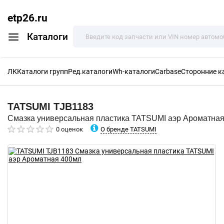
etp26.ru
Каталоги
ЛК
Каталоги групп
Ред.каталоги
Wh-каталоги
Carbase
Сторонние к
TATSUMI
TJB1183
Смазка универсальная пластика TATSUMI аэр Ароматна
О бренде TATSUMI
0 оценок