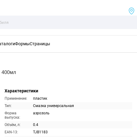
аталоги
Формы
Страницы
я 400мл
Характеристики
Применение:
пластик
Тип:
Смазка универсальная
Форма
аэрозоль
выпуска:
Объём, л:
0.4
EAN-13:
TJB1183