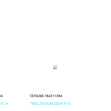
84
TATSUMI 784311384
й 1л.
ПВЕЦ TATSUMI ДОТ4 910г