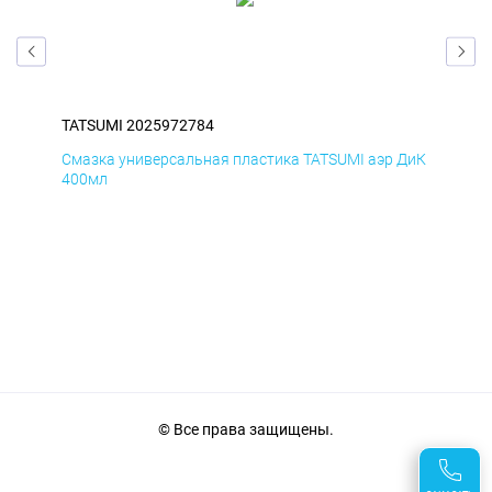
TATSUMI 2025972784
TAT
БмД
Смазка универсальная пластика TATSUMI аэр ДиК
Сма
400мл
40
© Все права защищены.