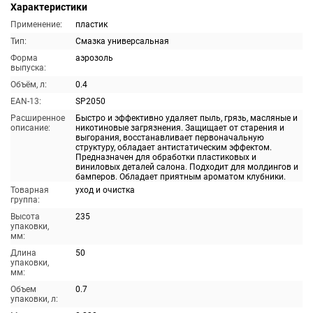
Характеристики
Применение:
пластик
Тип:
Смазка универсальная
Форма
аэрозоль
выпуска:
Объём, л:
0.4
EAN-13:
SP2050
Расширенное
Быстро и эффективно удаляет пыль, грязь, масляные и
описание:
никотиновые загрязнения. Защищает от старения и
выгорания, восстанавливает первоначальную
структуру, обладает антистатическим эффектом.
Предназначен для обработки пластиковых и
виниловых деталей салона. Подходит для молдингов и
бамперов. Обладает приятным ароматом клубники.
Товарная
уход и очистка
группа:
Высота
235
упаковки,
мм:
Длина
50
упаковки,
мм:
Объем
0.7
упаковки, л: