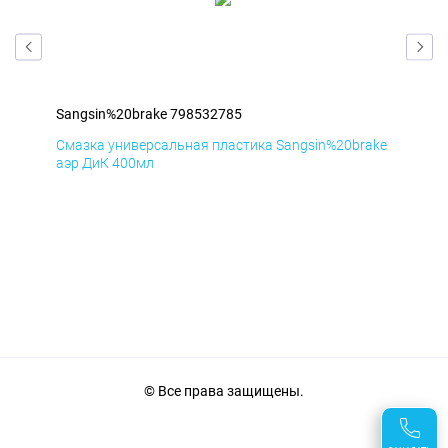
Sangsin%20brake 798532785
San
ake
Смазка универсальная пластика Sangsin%20brake
Сма
аэр ДиК 400мл
аэр
© Все права защищены.