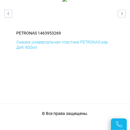
PETRONAS 1463953269
PE
р
Смазка универсальная пластика PETRONAS аэр
Сма
ДиК 400мл
ПхВ
© Все права защищены.