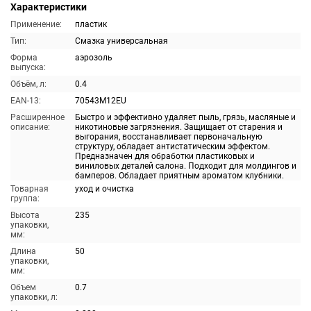
Характеристики
Применение:
пластик
Тип:
Смазка универсальная
Форма
аэрозоль
выпуска:
Объём, л:
0.4
EAN-13:
70543M12EU
Расширенное
Быстро и эффективно удаляет пыль, грязь, масляные и
описание:
никотиновые загрязнения. Защищает от старения и
выгорания, восстанавливает первоначальную
структуру, обладает антистатическим эффектом.
Предназначен для обработки пластиковых и
виниловых деталей салона. Подходит для молдингов и
бамперов. Обладает приятным ароматом клубники.
Товарная
уход и очистка
группа:
Высота
235
упаковки,
мм:
Длина
50
упаковки,
мм:
Объем
0.7
упаковки, л: