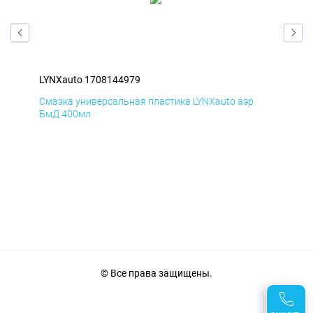
LYNXauto 1708144979
LYN
Смазка универсальная пластика LYNXauto аэр
Сма
БмД 400мл
ДиК
© Все права защищены.