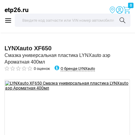
0
etp26.ru
LYNXauto
XF650
Смазка универсальная пластика LYNXauto аэр
Ароматная 400мл
О бренде LYNXauto
0 оценок