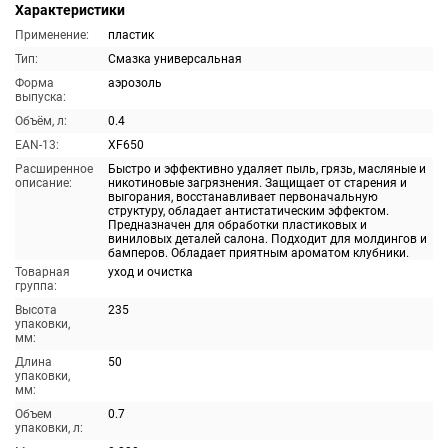
Характеристики
Применение:
пластик
Тип:
Смазка универсальная
Форма
аэрозоль
выпуска:
Объём, л:
0.4
EAN-13:
XF650
Расширенное
Быстро и эффективно удаляет пыль, грязь, масляные и
описание:
никотиновые загрязнения. Защищает от старения и
выгорания, восстанавливает первоначальную
структуру, обладает антистатическим эффектом.
Предназначен для обработки пластиковых и
виниловых деталей салона. Подходит для молдингов и
бамперов. Обладает приятным ароматом клубники.
Товарная
уход и очистка
группа:
Высота
235
упаковки,
мм:
Длина
50
упаковки,
мм:
Объем
0.7
упаковки, л: