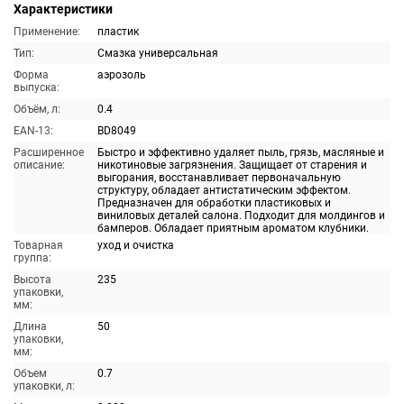
Характеристики
Применение:
пластик
Тип:
Смазка универсальная
Форма
аэрозоль
выпуска:
Объём, л:
0.4
EAN-13:
BD8049
Расширенное
Быстро и эффективно удаляет пыль, грязь, масляные и
описание:
никотиновые загрязнения. Защищает от старения и
выгорания, восстанавливает первоначальную
структуру, обладает антистатическим эффектом.
Предназначен для обработки пластиковых и
виниловых деталей салона. Подходит для молдингов и
бамперов. Обладает приятным ароматом клубники.
Товарная
уход и очистка
группа:
Высота
235
упаковки,
мм:
Длина
50
упаковки,
мм:
Объем
0.7
упаковки, л: