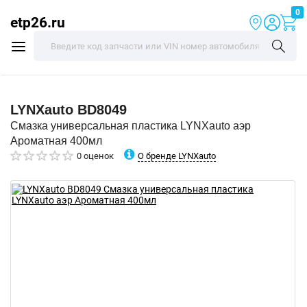
0
etp26.ru
LYNXauto
BD8049
Смазка универсальная пластика LYNXauto аэр
Ароматная 400мл
О бренде LYNXauto
0 оценок