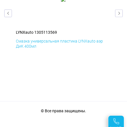
LYNXauto 1305113569
LYN
Смазка универсальная пластика LYNXauto аэр
Сма
ДиК 400мл
ПхВ
© Все права защищены.