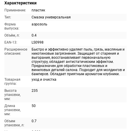
Характеристики
Применение:
пластик
Тип:
Смазка универсальная
Форма
аэрозоль
выпуска:
Объём, л:
0.4
EAN-13:
LS0998
Расширенное
Быстро и эффективно удаляет пыль, грязь, масляные и
описание:
никотиновые загрязнения. Защищает от старения и
выгорания, восстанавливает первоначальную
структуру, обладает антистатическим эффектом.
Предназначен для обработки пластиковых и
виниловых деталей салона. Подходит для молдингов и
бамперов. Обладает приятным ароматом клубники.
Товарная
уход и очистка
группа:
Высота
235
упаковки,
мм:
Длина
50
упаковки,
мм:
Объем
0.7
упаковки, л: