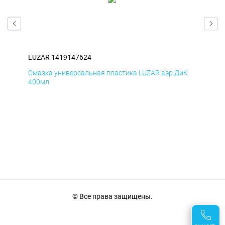
LUZAR 1419147624
LUZ
мД
Смазка универсальная пластика LUZAR аэр ДиК
Сма
400мл
40
© Все права защищены.