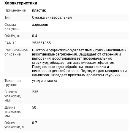
Характеристики
Применение:
пластик
Тип:
Смазка универсальная
Форма
аэрозоль
выпуска:
Объём, л:
0.4
EAN-13:
253651855
Расширенное
Быстро и эффективно удаляет пыль, грязь, масляные и
описание:
никотиновые загрязнения. Защищает от старения и
выгорания, восстанавливает первоначальную
структуру, обладает антистатическим эффектом.
Предназначен для обработки пластиковых и
виниловых деталей салона. Подходит для молдингов и
бамперов. Обладает приятным ароматом клубники.
Товарная
уход и очистка
группа:
Высота
235
упаковки,
мм:
Длина
50
упаковки,
мм:
Объем
0.7
упаковки, л: