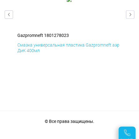
Gazpromneft 1801278023
Gaz
аэр
Смазка универсальная пластика Gazpromneft аэр
Сма
ДиК 400мл
ПхВ
© Все права защищены.