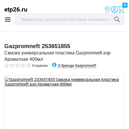
0
etp26.ru
Gazpromneft
253651855
Смазка универсальная пластика Gazpromneft аэр
Ароматная 400мл
О бренде Gazpromneft
0 оценок