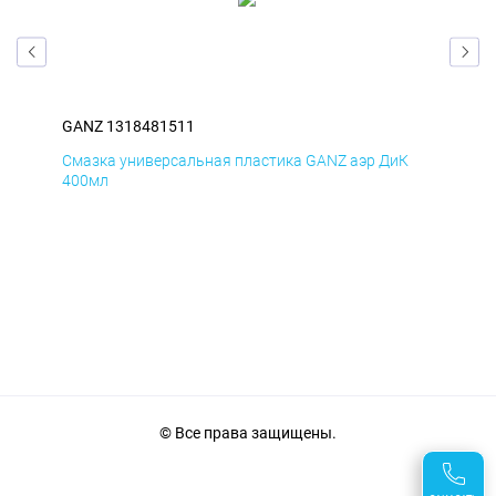
GANZ 1318481511
GAN
Д
Смазка универсальная пластика GANZ аэр ДиК
Сма
400мл
40
© Все права защищены.