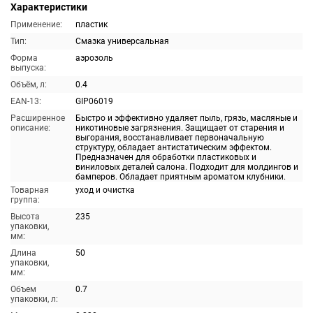
Характеристики
Применение:
пластик
Тип:
Смазка универсальная
Форма
аэрозоль
выпуска:
Объём, л:
0.4
EAN-13:
GIP06019
Расширенное
Быстро и эффективно удаляет пыль, грязь, масляные и
описание:
никотиновые загрязнения. Защищает от старения и
выгорания, восстанавливает первоначальную
структуру, обладает антистатическим эффектом.
Предназначен для обработки пластиковых и
виниловых деталей салона. Подходит для молдингов и
бамперов. Обладает приятным ароматом клубники.
Товарная
уход и очистка
группа:
Высота
235
упаковки,
мм:
Длина
50
упаковки,
мм:
Объем
0.7
упаковки, л: