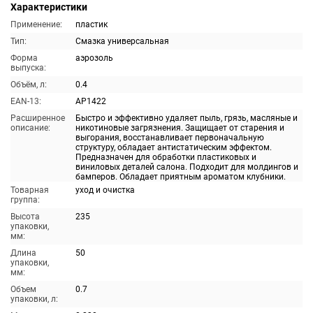
Характеристики
Применение:
пластик
Тип:
Смазка универсальная
Форма
аэрозоль
выпуска:
Объём, л:
0.4
EAN-13:
AP1422
Расширенное
Быстро и эффективно удаляет пыль, грязь, масляные и
описание:
никотиновые загрязнения. Защищает от старения и
выгорания, восстанавливает первоначальную
структуру, обладает антистатическим эффектом.
Предназначен для обработки пластиковых и
виниловых деталей салона. Подходит для молдингов и
бамперов. Обладает приятным ароматом клубники.
Товарная
уход и очистка
группа:
Высота
235
упаковки,
мм:
Длина
50
упаковки,
мм:
Объем
0.7
упаковки, л: