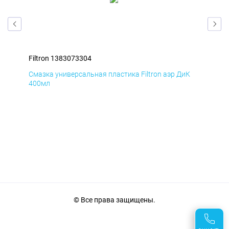
Filtron 1383073304
Fil
Д
Смазка универсальная пластика Filtron аэр ДиК
Сма
400мл
40
© Все права защищены.