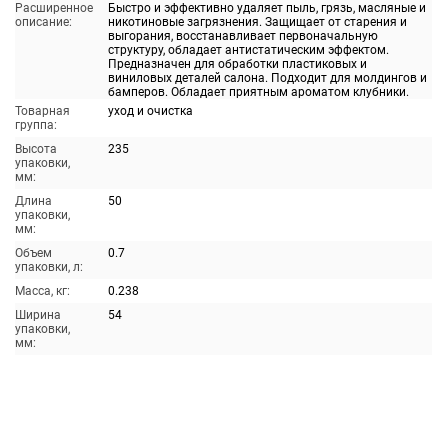
Расширенное
Быстро и эффективно удаляет пыль, грязь, масляные и
описание:
никотиновые загрязнения. Защищает от старения и
выгорания, восстанавливает первоначальную
структуру, обладает антистатическим эффектом.
Предназначен для обработки пластиковых и
виниловых деталей салона. Подходит для молдингов и
бамперов. Обладает приятным ароматом клубники.
Товарная
уход и очистка
группа:
Высота
235
упаковки,
мм:
Длина
50
упаковки,
мм:
Объем
0.7
упаковки, л:
Масса, кг:
0.238
Ширина
54
упаковки,
мм: