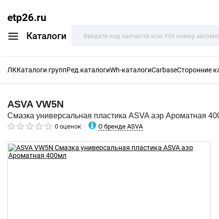
etp26.ru
Каталоги
ЛК
Каталоги групп
Ред.каталоги
Wh-каталоги
Carbase
Сторонние к
ASVA
VW5N
Смазка универсальная пластика ASVA аэр Ароматная 40
О бренде ASVA
0 оценок