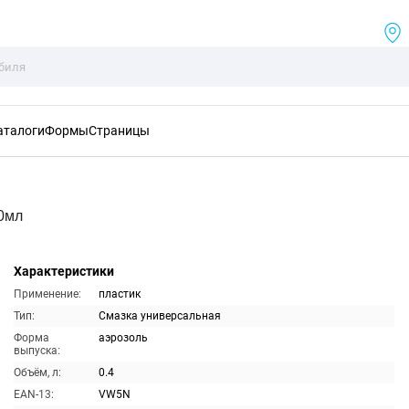
аталоги
Формы
Страницы
0мл
Характеристики
Применение:
пластик
Тип:
Смазка универсальная
Форма
аэрозоль
выпуска:
Объём, л:
0.4
EAN-13:
VW5N