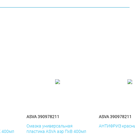
ASVA 390978211
ASVA 390978211
я
Смазка универсальная
АНТИФРИЗ красны
К 400мл
пластика ASVA аэр ПхВ 400мл